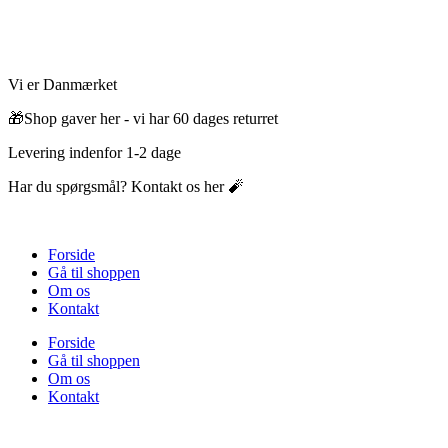
Videre
til
indhold
Vi er Danmærket
🎁Shop gaver her - vi har 60 dages returret
Levering indenfor 1-2 dage
Har du spørgsmål? Kontakt os her 🧨
Forside
Gå til shoppen
Om os
Kontakt
Forside
Gå til shoppen
Om os
Kontakt