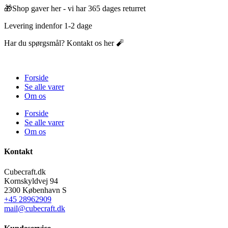
🎁Shop gaver her - vi har 365 dages returret
Levering indenfor 1-2 dage
Har du spørgsmål? Kontakt os her 🧨
Forside
Se alle varer
Om os
Forside
Se alle varer
Om os
Kontakt
Cubecraft.dk
Kornskyldvej 94
2300 København S
+45 28962909
mail@cubecraft.dk