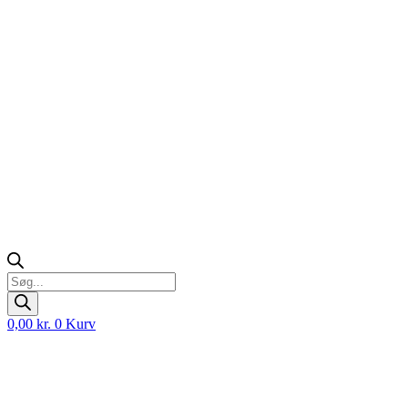
Products
search
0,00
kr.
0
Kurv
D
D