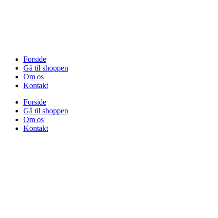
Videre
til
indhold
V
Forside
Gå til shoppen
Om os
Kontakt
Forside
Gå til shoppen
Om os
Kontakt