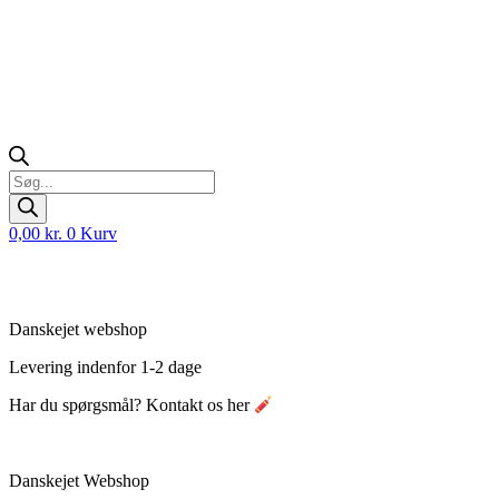
Products
search
0,00
kr.
0
Kurv
Danskejet webshop
Levering indenfor 1-2 dage
Har du spørgsmål? Kontakt os her
Danskejet Webshop