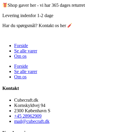
Shop gaver her - vi har 365 dages returret
Levering indenfor 1-2 dage
Har du spørgsmål? Kontakt os her
Forside
Se alle varer
Om os
Forside
Se alle varer
Om os
Kontakt
Cubecraft.dk
Kornskyldvej 94
2300 København S
+45 28962909
mail@cubecraft.dk