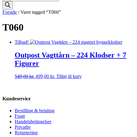
search
Forside
/ Varer tagged “T060”
T060
Tilbud!
Outpost Vagttårn – 224 Klodser + 7
Figurer
Den
Den
549,00
kr.
499,00
kr.
Tilføj til kurv
oprindelige
aktuelle
pris
pris
var:
er:
549,00 kr..
499,00 kr..
Kundeservice
Bestilling & betaling
Fragt
Handelsbetingelser
Privatliv
Returnering