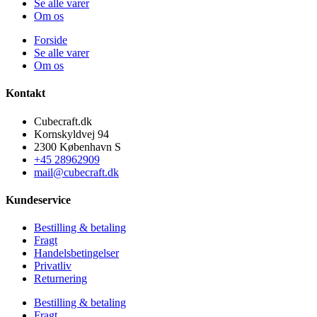
Se alle varer
Om os
Forside
Se alle varer
Om os
Kontakt
Cubecraft.dk
Kornskyldvej 94
2300 København S
+45 28962909
mail@cubecraft.dk
Kundeservice
Bestilling & betaling
Fragt
Handelsbetingelser
Privatliv
Returnering
Bestilling & betaling
Fragt