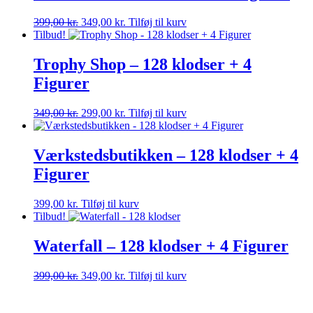
Den
Den
399,00
kr.
349,00
kr.
Tilføj til kurv
oprindelige
aktuelle
Tilbud!
pris
pris
var:
er:
Trophy Shop – 128 klodser + 4
399,00 kr..
349,00 kr..
Figurer
Den
Den
349,00
kr.
299,00
kr.
Tilføj til kurv
oprindelige
aktuelle
pris
pris
var:
er:
Værkstedsbutikken – 128 klodser + 4
349,00 kr..
299,00 kr..
Figurer
399,00
kr.
Tilføj til kurv
Tilbud!
Waterfall – 128 klodser + 4 Figurer
Den
Den
399,00
kr.
349,00
kr.
Tilføj til kurv
oprindelige
aktuelle
pris
pris
var:
er: