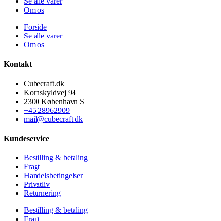
Se alle varer
Om os
Forside
Se alle varer
Om os
Kontakt
Cubecraft.dk
Kornskyldvej 94
2300 København S
+45 28962909
mail@cubecraft.dk
Kundeservice
Bestilling & betaling
Fragt
Handelsbetingelser
Privatliv
Returnering
Bestilling & betaling
Fragt